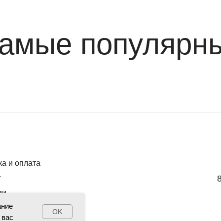
амые популярн
ка и оплата
г
ии
ание
OK
 вас