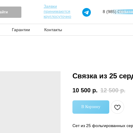
Заявки
принимаются
8 (985) 065 97 
показ
айти
круглосуточно
Гарантии
Контакты
Связка из 25 сер
10 500
р.
12 500
р.
В Корзину
Сет из 25 фольгированных се