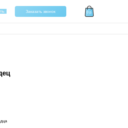
40
ать
Заказать звонок
0 р.
дец
рдца