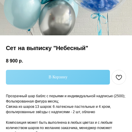
Сет на выписку "Небесный"
8 900
р.
В Корзину
Прозрачный шар баблс с перьями и индивидуальной надписью (2500);
Фольгированная фигура месяц;
Связка из шаров 13 шаров: 6 латексные пастельные и 4 хром,
фольгированные звёзды с надписями - 2 шт, облачко
Самые популярные
Композиция может быть выполнена в любых цветах и с любым
количеством шаров по желанию заказчика, менеджер поможет