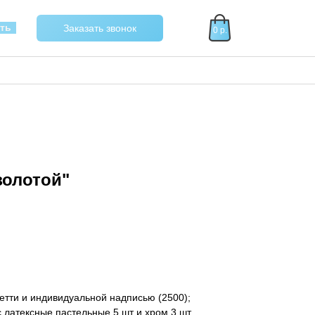
40
ать
Заказать звонок
0 р.
золотой"
етти и индивидуальной надписью (2500);
с латексные пастельные 5 шт и хром 3 шт