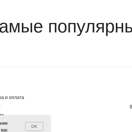
амые популярн
ка и оплата
г
ии
ание
OK
 вас