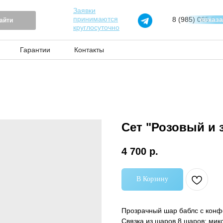
Заявки
принимаются
8 (985) 065 97 
показ
айти
круглосуточно
Гарантии
Контакты
Сет "Розовый и 
4 700
р.
В Корзину
Прозрачный шар баблс с конф
Связка из шаров 8 шаров: мик