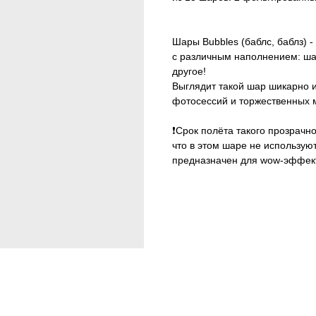
Шары Bubbles (баблс, баблз) 
с различным наполнением: шар
другое!
Выглядит такой шар шикарно и
фотосессий и торжественных 
❗️Срок полёта такого прозрач
что в этом шаре не использую
предназначен для wow-эффек