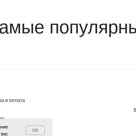
амые популярн
ка и оплата
г
ии
ание
OK
 вас