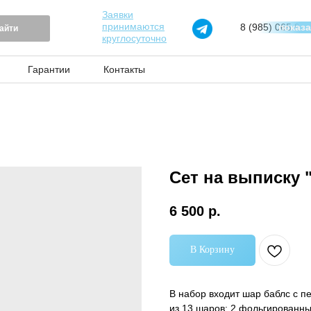
Заявки
принимаются
8 (985) 065 97 
показ
айти
круглосуточно
Гарантии
Контакты
Сет на выписку 
6 500
р.
В Корзину
В набор входит шар баблс с п
из 13 шаров: 2 фольгированные