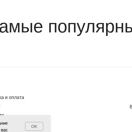
амые популярн
ка и оплата
г
ии
ание
OK
 вас