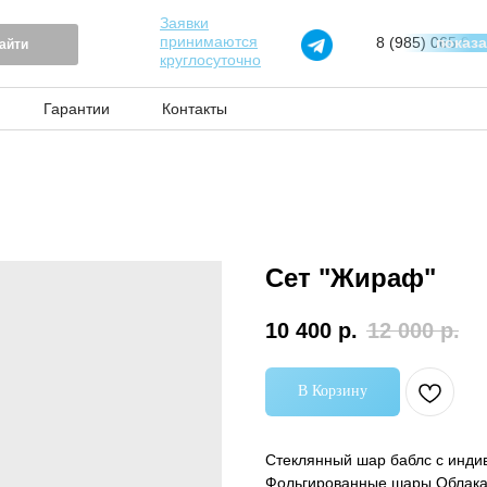
Заявки
принимаются
8 (985) 065 97 
показ
айти
круглосуточно
Гарантии
Контакты
Сет "Жираф"
10 400
р.
12 000
р.
В Корзину
Стеклянный шар баблс с индив
Фольгированные шары Облака