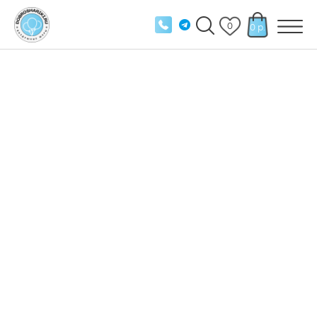
0
0 р.