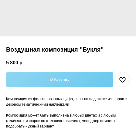
Воздушная композиция "Букля"
5 800
р.
Самые популярные
В Корзину
Композиция из фольгированных цифр, совы на подставке из шаров с
декором тематическими наклейками
Композиция может быть выполнена в любых цветах и с любым
количеством шаров по желанию заказчика, менеджер поможет
подобрать нужный вариант