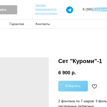
Заявки
принимаются
8 (985) 065 97 
показ
айти
круглосуточно
Гарантии
Контакты
Сет "Куроми"-1
6 900
р.
В Корзину
2 фонтана по 7 шаров: 3 фоль
пастельных латексных