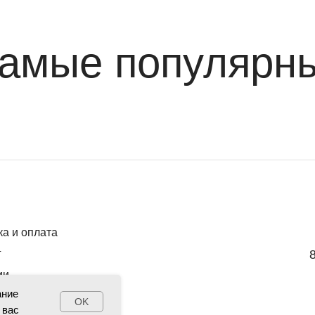
амые популярн
ка и оплата
г
ии
ание
OK
 вас